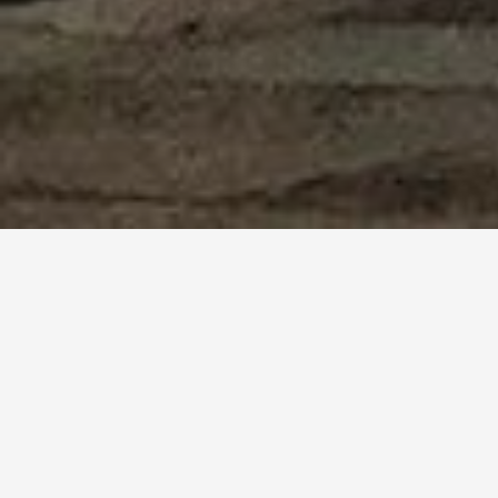
En el corazón de Málaga, muy cerca
del Teatro Romano y la Alcazaba,
está la Taberna Uvedoble, del
cocinero Willie Orellana.
RESERVA